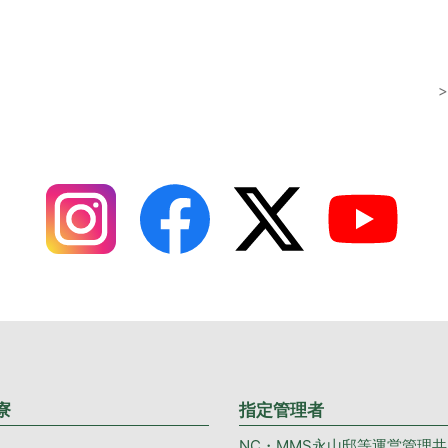
寮
指定管理者
NC・MMS永山邸等運営管理